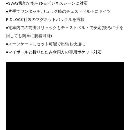
●3WAY機能であらゆるビジネスシーンに対応
●片手でワンタッチ!リュック時のチェストベルトにドイツ
FIDLOCK社製のマグネットバックルを搭載
●電車内での前掛けリュックもチェストベルトで安定(後ろに手を
回しても簡単に脱着可能)
●スーツケースにセット可能で出張も快適に
●マイボトルと折りたたみ傘両方の専用ポケット対応