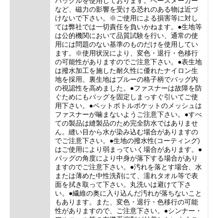
バックルを使用しております。ペースメーカー
など、磁力の影響を受ける恐れのある物は近づ
けないで下さい。※ご使用による損害等に対し
ては弊社では一切責任を負いかねます。●生地等
は公的機関において品質試験を行い、通常の使
用には問題のない基準のものだけを使用してい
ます。※使用状況により、変色・退行・色移行
の可能性がありますのでご注意下さい。●表生地
は撥水加工を施した耐久性に優れたナイロン生
地を採用。裏生地はブルーの格子柄でバッグ内
の視認性を高めました。●ファスナーは故障を防
ぐためにもバッグを固定しまっすぐ引いてご使
用下さい。●ペットボトルポケットのメッシュは
ファスナーが噛まないようご注意下さい。●すべ
ての製品は縫製品のため完全防水ではありませ
ん。縫い目から水が染み込む場合がありますの
でご注意下さい。●生地の撥水性(コーティング)
はご使用により弱まっていく場合があります。●
バッグの角度により中身が落下する場合があり
ますのでご注意下さい。●汚れを落とす場合、水
または薄めた中性洗剤にて、濡れタオル等で表
面を拭き取って下さい。丸洗いは避けて下さ
い。●繊維の奥に入り込んだ汚れが落ちないこと
もあります。また、変色・退行・色移行の可能
性がありますので、ご注意下さい。●シンナー・