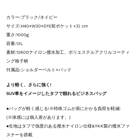
カラー:ブラック/ネイビー
サイズ:H40×W30×D11(前ポケット+3) cm
重さ:1000g
容量:13L
素材:1260Dナイロン撥水加工、ポリエステルアクリルコーティ
ング格子柄
付属品:ショルダーベルト+パッド
より軽く、さらに強く!
SUV車をイメージしたタフで頼れるビジネスバッグ
●バッグが軽く感じる!※特殊ゴムが肩にかかる負荷を軽減!
(※体感には個人差があります。)
●生地はタフで強度のある撥水ナイロン仕様&YKK製の撥水ファ
スナーを搭載