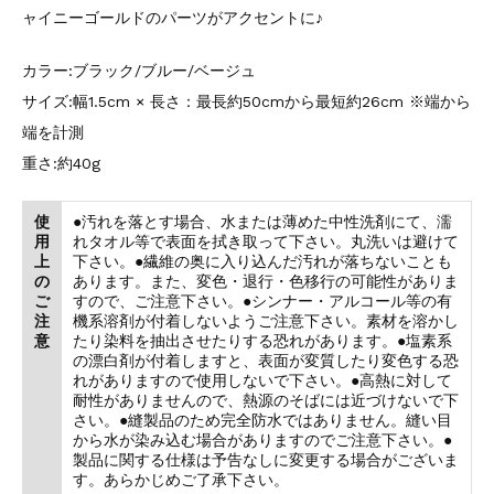
ャイニーゴールドのパーツがアクセントに♪
カラー:ブラック/ブルー/ベージュ
サイズ:幅1.5cm × 長さ：最長約50cmから最短約26cm ※端から
端を計測
重さ:約40g
使
●汚れを落とす場合、水または薄めた中性洗剤にて、濡
用
れタオル等で表面を拭き取って下さい。丸洗いは避けて
上
下さい。●繊維の奥に入り込んだ汚れが落ちないことも
の
あります。また、変色・退行・色移行の可能性がありま
ご
すので、ご注意下さい。●シンナー・アルコール等の有
注
機系溶剤が付着しないようご注意下さい。素材を溶かし
意
たり染料を抽出させたりする恐れがあります。●塩素系
の漂白剤が付着しますと、表面が変質したり変色する恐
れがありますので使用しないで下さい。●高熱に対して
耐性がありませんので、熱源のそばには近づけないで下
さい。●縫製品のため完全防水ではありません。縫い目
から水が染み込む場合がありますのでご注意下さい。●
製品に関する仕様は予告なしに変更する場合がございま
す。あらかじめご了承下さい。